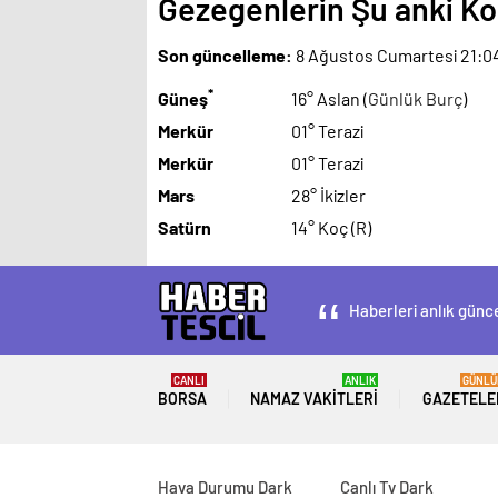
Gezegenlerin Şu anki 
Son güncelleme:
8 Ağustos Cumartesi 21:0
*
Güneş
16° Aslan (
Günlük Burç
)
Merkür
01° Terazi
Merkür
01° Terazi
Mars
28° İkizler
Satürn
14° Koç (R)
Haberleri anlık günce
CANLI
ANLIK
GÜNLÜ
BORSA
NAMAZ VAKITLERI
GAZETELE
Hava Durumu Dark
Canlı Tv Dark