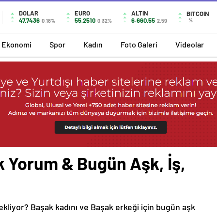
DOLAR
EURO
ALTIN
BITCOIN
47,7436
55,2510
6.660,55
%
0.18%
0.32%
2,59
Ekonomi
Spor
Kadın
Foto Galeri
Videolar
 Yorum & Bugün Aşk, İş,
ekliyor? Başak kadını ve Başak erkeği için bugün aşk