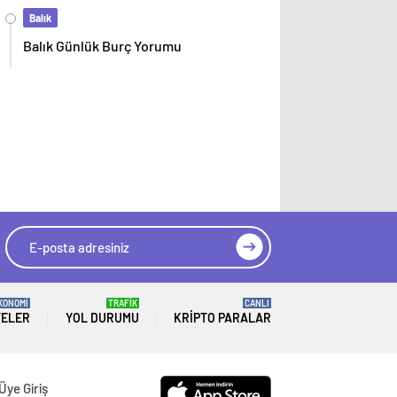
Balık
Balık Günlük Burç Yorumu
KONOMİ
TRAFİK
CANLI
TELER
YOL DURUMU
KRIPTO PARALAR
Üye Giriş