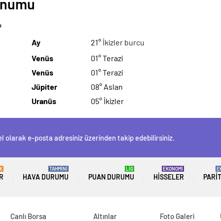
Konumu
4
Ay
21°
İkizler burcu
Venüs
01° Terazi
Venüs
01° Terazi
Jüpiter
08° Aslan
Uranüs
05° İkizler
l olarak e-posta adresiniz üzerinden takip edebilirsiniz.
K
TAHMİNİ
LİG
EKONOMİ
E
R
HAVA DURUMU
PUAN DURUMU
HISSELER
PARI
Canlı Borsa
Altınlar
Foto Galeri