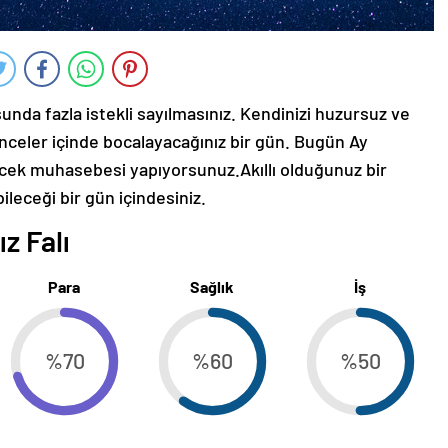
nda fazla istekli sayılmasınız. Kendinizi huzursuz ve
nceler içinde bocalayacağınız bir gün. Bugün Ay
elecek muhasebesi yapıyorsunuz.Akıllı olduğunuz bir
bileceği bir gün içindesiniz.
z Falı
Para
Sağlık
İş
%70
%60
%50