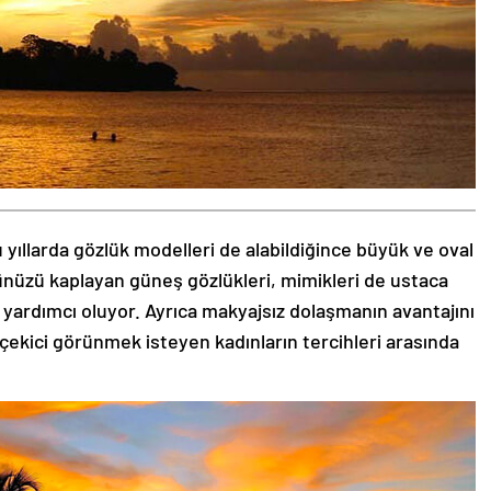
 yıllarda gözlük modelleri de alabildiğince büyük ve oval
zünüzü kaplayan güneş gözlükleri, mimikleri de ustaca
 yardımcı oluyor. Ayrıca makyajsız dolaşmanın avantajını
 çekici görünmek isteyen kadınların tercihleri arasında