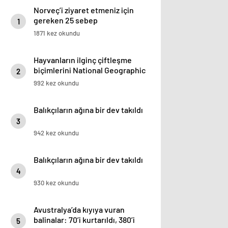
Norveç’i ziyaret etmeniz için
gereken 25 sebep
1
1871 kez okundu
Hayvanların ilginç çiftleşme
biçimlerini National Geographic
2
görüntüledi.
992 kez okundu
Balıkçıların ağına bir dev takıldı
3
942 kez okundu
Balıkçıların ağına bir dev takıldı
4
930 kez okundu
Avustralya’da kıyıya vuran
balinalar: 70’i kurtarıldı, 380’i
5