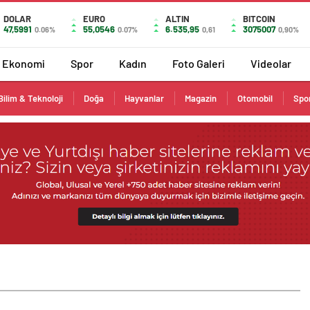
DOLAR
EURO
ALTIN
BITCOIN
47,5991
55,0546
6.535,95
3075007
0.06%
0.07%
0,61
0,90%
Ekonomi
Spor
Kadın
Foto Galeri
Videolar
Bilim & Teknoloji
Doğa
Hayvanlar
Magazin
Otomobil
Spo
k