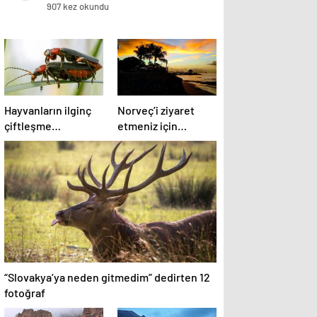
öldü
907 kez okundu
Hayvanların ilginç
Norveç’i ziyaret
çiftleşme
etmeniz için
biçimlerini National
gereken 25 sebep
Geographic
görüntüledi.
“Slovakya’ya neden gitmedim” dedirten 12
fotoğraf