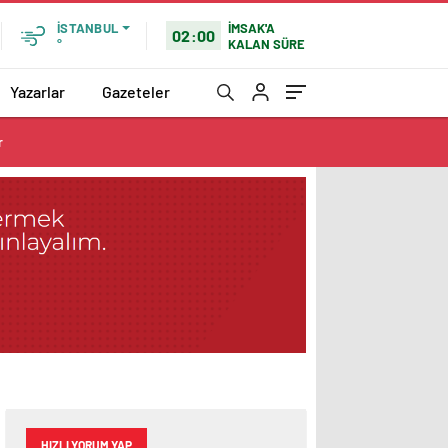
İMSAK'A
İSTANBUL
02:00
KALAN SÜRE
°
Yazarlar
Gazeteler
r
HIZLI YORUM YAP