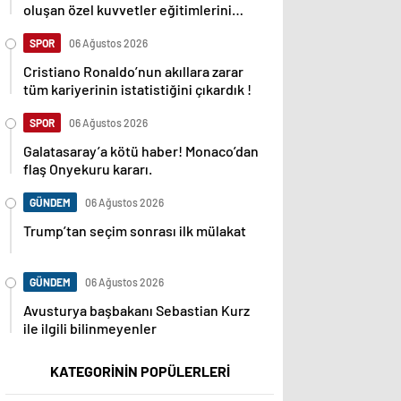
oluşan özel kuvvetler eğitimlerini
başlattı.
SPOR
06 Ağustos 2026
Cristiano Ronaldo’nun akıllara zarar
tüm kariyerinin istatistiğini çıkardık !
SPOR
06 Ağustos 2026
Galatasaray’a kötü haber! Monaco’dan
flaş Onyekuru kararı.
GÜNDEM
06 Ağustos 2026
Trump’tan seçim sonrası ilk mülakat
GÜNDEM
06 Ağustos 2026
Avusturya başbakanı Sebastian Kurz
ile ilgili bilinmeyenler
KATEGORİNİN POPÜLERLERİ