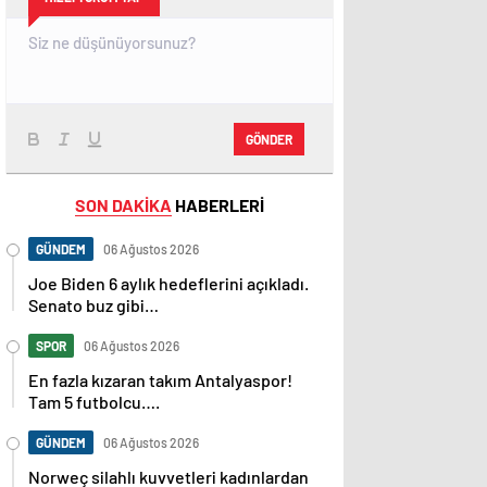
GÖNDER
SON DAKİKA
HABERLERİ
GÜNDEM
06 Ağustos 2026
Joe Biden 6 aylık hedeflerini açıkladı.
Senato buz gibi…
SPOR
06 Ağustos 2026
En fazla kızaran takım Antalyaspor!
Tam 5 futbolcu….
GÜNDEM
06 Ağustos 2026
Norweç silahlı kuvvetleri kadınlardan