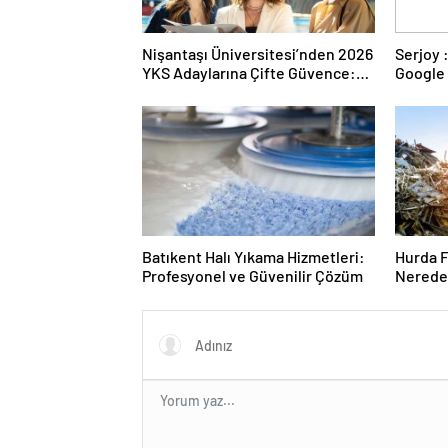
Nişantaşı Üniversitesi’nden 2026
Serjoy : Dijital Medya Ajansı,
YKS Adaylarına Çifte Güvence:
Google 
Sabit Ücret ve Kesintisiz Burs
ve Web 
Batıkent Halı Yıkama Hizmetleri:
Hurda F
Profesyonel ve Güvenilir Çözüm
Nereden