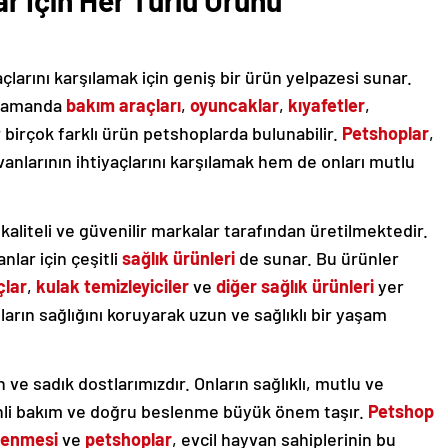
r İçin Her Türlü Ürünü
açlarını karşılamak için geniş bir ürün yelpazesi sunar.
ı zamanda
bakım araçları
,
oyuncaklar
,
kıyafetler
,
birçok farklı ürün petshoplarda bulunabilir.
Petshoplar
,
vanlarının ihtiyaçlarını karşılamak hem de onları mutlu
kaliteli ve güvenilir markalar tarafından üretilmektedir.
nlar için çeşitli
sağlık ürünleri
de sunar. Bu ürünler
çlar
,
kulak temizleyiciler
ve
diğer sağlık ürünleri
yer
nların sağlığını koruyarak uzun ve sağlıklı bir yaşam
 ve sadık dostlarımızdır. Onların sağlıklı, mutlu ve
nli bakım ve doğru beslenme büyük önem taşır.
Petshop
lenmesi
ve
petshoplar
, evcil hayvan sahiplerinin bu