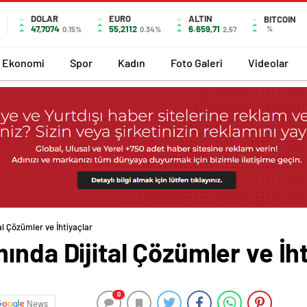
DOLAR
EURO
ALTIN
BITCOIN
47,7074
55,2112
6.659,71
%
0.15%
0.34%
2,57
Ekonomi
Spor
Kadın
Foto Galeri
Videolar
al Çözümler ve İhtiyaçlar
ında Dijital Çözümler ve İht
0
News