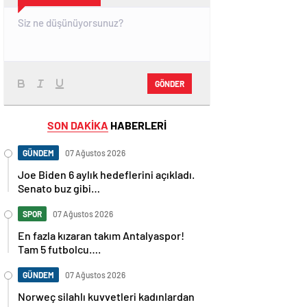
GÖNDER
SON DAKİKA
HABERLERİ
GÜNDEM
07 Ağustos 2026
Joe Biden 6 aylık hedeflerini açıkladı.
Senato buz gibi…
SPOR
07 Ağustos 2026
En fazla kızaran takım Antalyaspor!
Tam 5 futbolcu….
GÜNDEM
07 Ağustos 2026
Norweç silahlı kuvvetleri kadınlardan