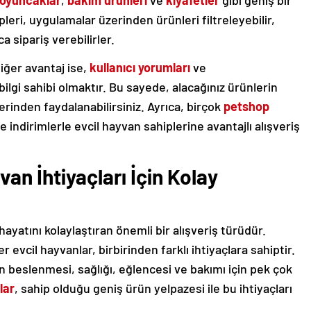
oyuncaklar
,
bakım ürünleri
ve
kıyafetler
gibi geniş bir
leri, uygulamalar üzerinden ürünleri filtreleyebilir,
ca sipariş verebilirler.
iğer avantaj ise,
kullanıcı yorumları
ve
bilgi sahibi olmaktır. Bu sayede, alacağınız ürünlerin
erinden faydalanabilirsiniz. Ayrıca, birçok
petshop
 indirimlerle evcil hayvan sahiplerine avantajlı alışveriş
van İhtiyaçları İçin Kolay
 hayatını kolaylaştıran önemli bir alışveriş türüdür.
er evcil hayvanlar, birbirinden farklı ihtiyaçlara sahiptir.
ın beslenmesi, sağlığı, eğlencesi ve bakımı için pek çok
lar
, sahip olduğu geniş ürün yelpazesi ile bu ihtiyaçları