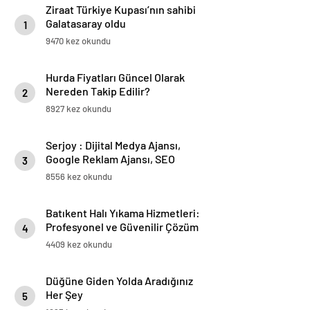
Ziraat Türkiye Kupası’nın sahibi
Galatasaray oldu
1
9470 kez okundu
Hurda Fiyatları Güncel Olarak
Nereden Takip Edilir?
2
8927 kez okundu
Serjoy : Dijital Medya Ajansı,
Google Reklam Ajansı, SEO
3
Ajansı ve Web Tasarım Ajansı
8556 kez okundu
Batıkent Halı Yıkama Hizmetleri:
Profesyonel ve Güvenilir Çözüm
4
4409 kez okundu
Düğüne Giden Yolda Aradığınız
Her Şey
5