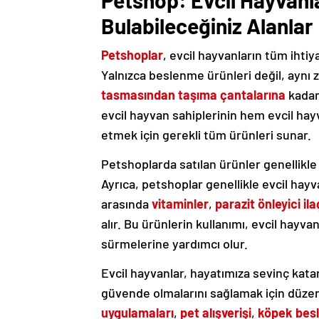
Petshop: Evcil Hayvanla
Bulabileceğiniz Alanlar
Petshoplar
, evcil hayvanların tüm ihtiy
Yalnızca beslenme ürünleri değil, ayn
tasmasından taşıma çantalarına
kadar 
evcil hayvan sahiplerinin hem evcil hay
etmek için gerekli tüm ürünleri sunar.
Petshoplarda satılan ürünler genellikle 
Ayrıca, petshoplar genellikle evcil hayva
arasında
vitaminler
,
parazit önleyici ila
alır. Bu ürünlerin kullanımı, evcil hayva
sürmelerine yardımcı olur.
Evcil hayvanlar, hayatımıza sevinç katan
güvende olmalarını sağlamak için düze
uygulamaları
,
pet alışverişi
,
köpek bes