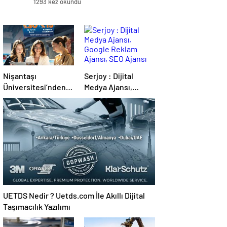
1293 kez okundu
Nişantaşı
Serjoy : Dijital
Üniversitesi’nden
Medya Ajansı,
2026 YKS
Google Reklam
Adaylarına Çifte
Ajansı, SEO Ajansı
Güvence: Sabit
ve Web Tasarım
Ücret ve Kesintisiz
Ajansı
Burs
UETDS Nedir ? Uetds.com İle Akıllı Dijital
Taşımacılık Yazılımı