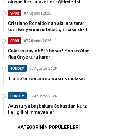
oluşan özel kuvvetler eğitimlerini
başlattı.
SPOR
07 Ağustos 2026
Cristiano Ronaldo’nun akıllara zarar
tüm kariyerinin istatistiğini çıkardık !
SPOR
07 Ağustos 2026
Galatasaray’a kötü haber! Monaco’dan
flaş Onyekuru kararı.
GÜNDEM
07 Ağustos 2026
Trump’tan seçim sonrası ilk mülakat
GÜNDEM
07 Ağustos 2026
Avusturya başbakanı Sebastian Kurz
ile ilgili bilinmeyenler
KATEGORİNİN POPÜLERLERİ