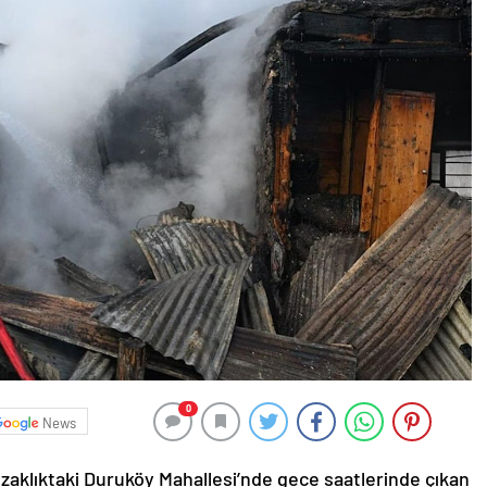
0
News
uzaklıktaki Duruköy Mahallesi’nde gece saatlerinde çıkan