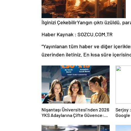
İlginizi Çekebilir
Yangın çıktı üzüldü, par
Haber Kaynak : SOZCU.COM.TR
“Yayınlanan tüm haber ve diğer içerikler i
üzerinden iletiniz. En kısa süre içerisin
Nişantaşı Üniversitesi’nden 2026
Serjoy : Dijital Medya Ajansı,
YKS Adaylarına Çifte Güvence:
Google 
Sabit Ücret ve Kesintisiz Burs
ve Web 