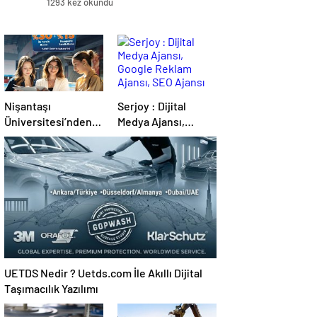
1293 kez okundu
Nişantaşı
Serjoy : Dijital
Üniversitesi’nden
Medya Ajansı,
2026 YKS
Google Reklam
Adaylarına Çifte
Ajansı, SEO Ajansı
Güvence: Sabit
ve Web Tasarım
Ücret ve Kesintisiz
Ajansı
Burs
UETDS Nedir ? Uetds.com İle Akıllı Dijital
Taşımacılık Yazılımı