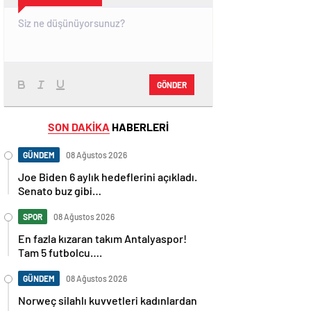
GÖNDER
SON DAKİKA
HABERLERİ
GÜNDEM
08 Ağustos 2026
Joe Biden 6 aylık hedeflerini açıkladı.
Senato buz gibi…
SPOR
08 Ağustos 2026
En fazla kızaran takım Antalyaspor!
Tam 5 futbolcu….
GÜNDEM
08 Ağustos 2026
Norweç silahlı kuvvetleri kadınlardan