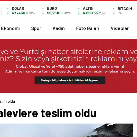
DOLAR
EURO
ALTIN
BITCOIN
47,7436
55,2510
6.660,55
%
0.18%
0.32%
2,59
Ekonomi
Spor
Kadın
Foto Galeri
Videolar
eslim oldu
alevlere teslim oldu