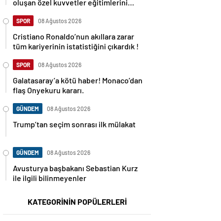
oluşan özel kuvvetler eğitimlerini
başlattı.
SPOR
08 Ağustos 2026
Cristiano Ronaldo’nun akıllara zarar
tüm kariyerinin istatistiğini çıkardık !
SPOR
08 Ağustos 2026
Galatasaray’a kötü haber! Monaco’dan
flaş Onyekuru kararı.
GÜNDEM
08 Ağustos 2026
Trump’tan seçim sonrası ilk mülakat
GÜNDEM
08 Ağustos 2026
Avusturya başbakanı Sebastian Kurz
ile ilgili bilinmeyenler
KATEGORİNİN POPÜLERLERİ