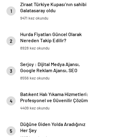
Ziraat Türkiye Kupası’nın sahibi
Galatasaray oldu
1
9471 kez okundu
Hurda Fiyatları Güncel Olarak
Nereden Takip Edilir?
2
8928 kez okundu
Serjoy : Dijital Medya Ajansı,
Google Reklam Ajansı, SEO
3
Ajansı ve Web Tasarım Ajansı
8556 kez okundu
Batıkent Halı Yıkama Hizmetleri:
Profesyonel ve Güvenilir Çözüm
4
4409 kez okundu
Düğüne Giden Yolda Aradığınız
Her Şey
5