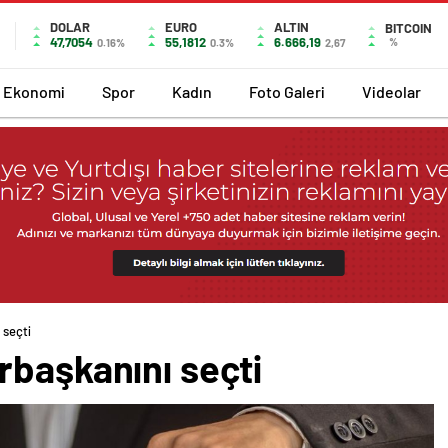
DOLAR
EURO
ALTIN
BITCOIN
47,7054
55,1812
6.666,19
%
0.16%
0.3%
2,67
Ekonomi
Spor
Kadın
Foto Galeri
Videolar
 seçti
rbaşkanını seçti