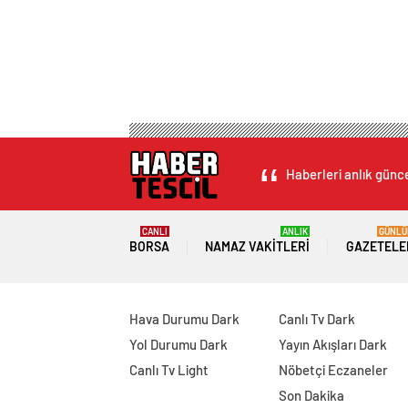
Haberleri anlık günce
CANLI
ANLIK
GÜNLÜ
BORSA
NAMAZ VAKITLERI
GAZETELE
Hava Durumu Dark
Canlı Tv Dark
Yol Durumu Dark
Yayın Akışları Dark
Canlı Tv Light
Nöbetçi Eczaneler
Son Dakika