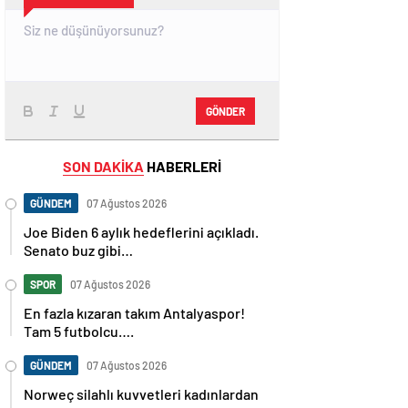
GÖNDER
SON DAKİKA
HABERLERİ
GÜNDEM
07 Ağustos 2026
Joe Biden 6 aylık hedeflerini açıkladı.
Senato buz gibi…
SPOR
07 Ağustos 2026
En fazla kızaran takım Antalyaspor!
Tam 5 futbolcu….
GÜNDEM
07 Ağustos 2026
Norweç silahlı kuvvetleri kadınlardan