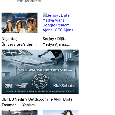
1293 kez okundu
Nişantaşı
Serjoy : Dijital
Üniversitesi’nden
Medya Ajansı,
2026 YKS
Google Reklam
Adaylarına Çifte
Ajansı, SEO Ajansı
Güvence: Sabit
ve Web Tasarım
Ücret ve Kesintisiz
Ajansı
Burs
UETDS Nedir ? Uetds.com İle Akıllı Dijital
Taşımacılık Yazılımı