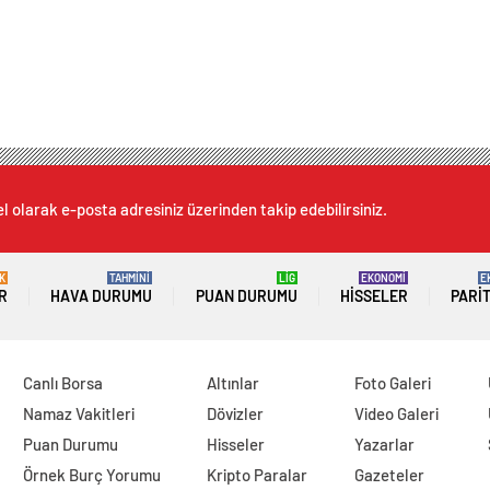
l olarak e-posta adresiniz üzerinden takip edebilirsiniz.
K
TAHMİNİ
LİG
EKONOMİ
E
R
HAVA DURUMU
PUAN DURUMU
HISSELER
PARI
Canlı Borsa
Altınlar
Foto Galeri
Namaz Vakitleri
Dövizler
Video Galeri
Puan Durumu
Hisseler
Yazarlar
Örnek Burç Yorumu
Kripto Paralar
Gazeteler