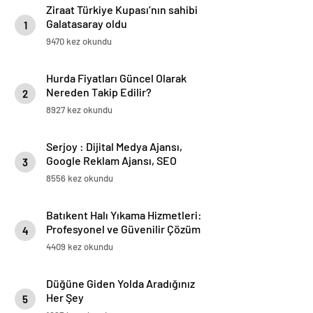
Ziraat Türkiye Kupası’nın sahibi
Galatasaray oldu
1
9470 kez okundu
Hurda Fiyatları Güncel Olarak
Nereden Takip Edilir?
2
8927 kez okundu
Serjoy : Dijital Medya Ajansı,
Google Reklam Ajansı, SEO
3
Ajansı ve Web Tasarım Ajansı
8556 kez okundu
Batıkent Halı Yıkama Hizmetleri:
Profesyonel ve Güvenilir Çözüm
4
4409 kez okundu
Düğüne Giden Yolda Aradığınız
Her Şey
5