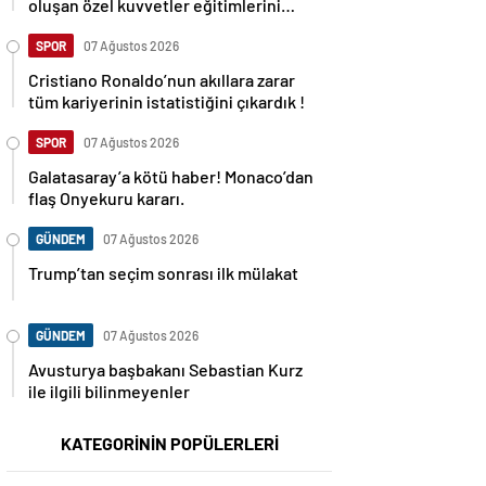
oluşan özel kuvvetler eğitimlerini
başlattı.
SPOR
07 Ağustos 2026
Cristiano Ronaldo’nun akıllara zarar
tüm kariyerinin istatistiğini çıkardık !
SPOR
07 Ağustos 2026
Galatasaray’a kötü haber! Monaco’dan
flaş Onyekuru kararı.
GÜNDEM
07 Ağustos 2026
Trump’tan seçim sonrası ilk mülakat
GÜNDEM
07 Ağustos 2026
Avusturya başbakanı Sebastian Kurz
ile ilgili bilinmeyenler
KATEGORİNİN POPÜLERLERİ