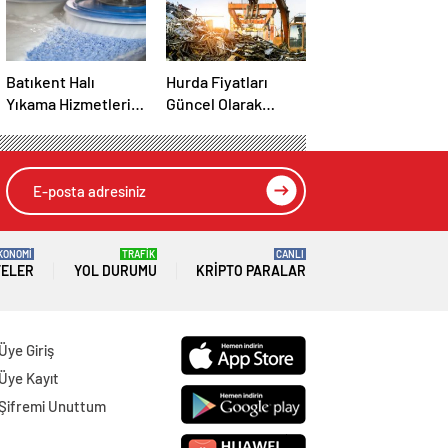
Batıkent Halı
Hurda Fiyatları
Yıkama Hizmetleri:
Güncel Olarak
Profesyonel ve
Nereden Takip
Güvenilir Çözüm
Edilir?
KONOMİ
TRAFİK
CANLI
TELER
YOL DURUMU
KRIPTO PARALAR
Üye Giriş
Üye Kayıt
Şifremi Unuttum