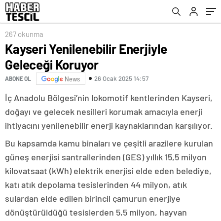
267 okunma
Kayseri Yenilenebilir Enerjiyle
Geleceği Koruyor
26 Ocak 2025 14:57
ABONE OL
News
İç Anadolu Bölgesi’nin lokomotif kentlerinden Kayseri,
doğayı ve gelecek nesilleri korumak amacıyla enerji
ihtiyacını yenilenebilir enerji kaynaklarından karşılıyor.
Bu kapsamda kamu binaları ve çeşitli arazilere kurulan
güneş enerjisi santrallerinden (GES) yıllık 15,5 milyon
kilovatsaat (kWh) elektrik enerjisi elde eden belediye,
katı atık depolama tesislerinden 44 milyon, atık
sulardan elde edilen birincil çamurun enerjiye
dönüştürüldüğü tesislerden 5,5 milyon, hayvan