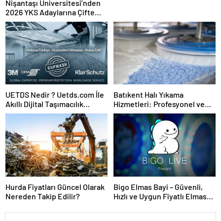
Nişantaşı Üniversitesi’nden
2026 YKS Adaylarına Çifte
Güvence: Sabit Ücret ve
Kesintisiz Burs
UETDS Nedir ? Uetds.com İle
Batıkent Halı Yıkama
Akıllı Dijital Taşımacılık
Hizmetleri: Profesyonel ve
Yazılımı
Güvenilir Çözüm
Hurda Fiyatları Güncel Olarak
Bigo Elmas Bayi – Güvenli,
Nereden Takip Edilir?
Hızlı ve Uygun Fiyatlı Elmas
Satın Almanın Yeni Adresi