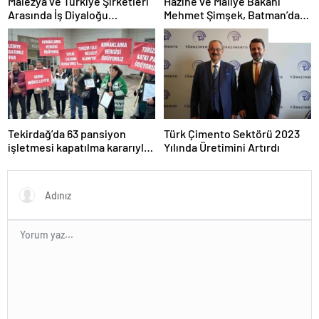
Malezya ve Türkiye Şirketleri
Hazine ve Maliye Bakanı
Arasında İş Diyaloğu
Mehmet Şimşek, Batman’da
Toplantısı Gerçekleştirildi
medikal malzeme üretimi
yapacak bir fabrikanın
açılışını gerçekleştirdi
Tekirdağ’da 63 pansiyon
Türk Çimento Sektörü 2023
işletmesi kapatılma kararıyla
Yılında Üretimini Artırdı
karşı karşıya