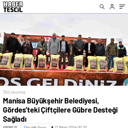
350 okunma
Manisa Büyükşehir Belediyesi,
Gördes’teki Çiftçilere Gübre Desteği
Sağladı
12 Mayıs 2024 00:33
ABONE OL
News