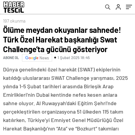
gücünü gösteriyor
197 okunma
Ölüme meydan okuyanlar sahnede!
Türk Özel Harekat başkanlığı Swat
Challenge’ta gücünü gösteriyor
1 Şubat 2025 18:45
ABONE OL
News
Dünya genelindeki özel harekât (SWAT) ekiplerinin
katıldığı uluslararası SWAT Challenge yarışması, 2025
yılında 1-5 Şubat tarihleri arasında Birleşik Arap
Emirlikleri’nin Dubai kentinde nefes kesen anlara
sahne oluyor. Al Ruwayyah’daki Eğitim Şehri’nde
gerçekleştirilen organizasyona 51 ülkeden 115 takım
katılırken, Türkiye’yi Emniyet Genel Müdürlüğü Özel
Harekat Başkanlığı’nın “Ata” ve “Bozkurt” takımları