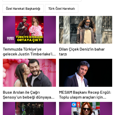
Özel Harekat Başkanlığı
Türk Özel Harekatı
Temmuzda Türkiye’ye
Dilan Çiçek Deniz’in bahar
gelecek Justin Timberlake’in
tarzı
kulis istekleri
Buse Arslan ile Çağrı
MESAM Başkanı Recep Ergül:
Şensoy’un bebeği dünyaya
Toplu ulaşım araçları için
geldi
mücadele başlattık