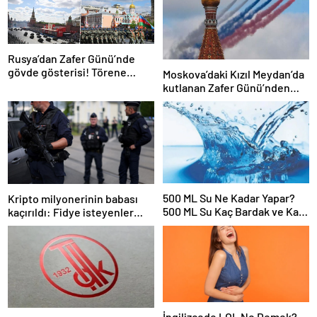
Rusya’dan Zafer Günü’nde
gövde gösterisi! Törene
Moskova’daki Kızıl Meydan’da
damga vuran anlar
kutlanan Zafer Günü’nden
görüntüler
500 ML Su Ne Kadar Yapar?
Kripto milyonerinin babası
500 ML Su Kaç Bardak ve Kaç
kaçırıldı: Fidye isteyenler
Litre Eder?
parmağını kesti
İngilizcede LOL Ne Demek?