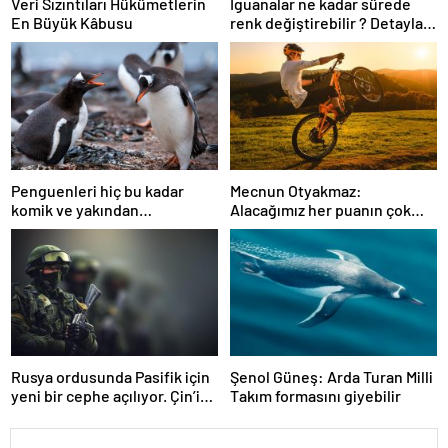
Veri Sızıntıları Hükümetlerin
İguanalar ne kadar sürede
En Büyük Kâbusu
renk değiştirebilir ? Detaylar
burada…
Penguenleri hiç bu kadar
Mecnun Otyakmaz:
komik ve yakından
Alacağımız her puanın çok
görmemiştiniz
önemi var
Rusya ordusunda Pasifik için
Şenol Güneş: Arda Turan Milli
yeni bir cephe açılıyor. Çin’in
Takım formasını giyebilir
ilk tepkisi!