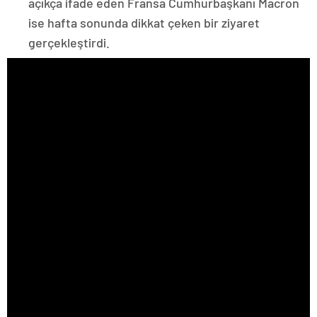
açıkça ifade eden Fransa Cumhurbaşkanı Macron
ise hafta sonunda dikkat çeken bir ziyaret
gerçekleştirdi.