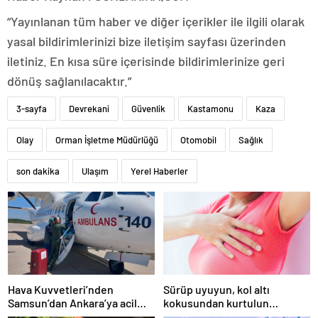
“Yayınlanan tüm haber ve diğer içerikler ile ilgili olarak
yasal bildirimlerinizi bize iletişim sayfası üzerinden
iletiniz. En kısa süre içerisinde bildirimlerinize geri
dönüş sağlanılacaktır.”
3-sayfa
Devrekani
Güvenlik
Kastamonu
Kaza
Olay
Orman İşletme Müdürlüğü
Otomobil
Sağlık
son dakika
Ulaşım
Yerel Haberler
Hava Kuvvetleri’nden
Sürüp uyuyun, kol altı
Samsun’dan Ankara’ya acil
kokusundan kurtulun…
organ nakli