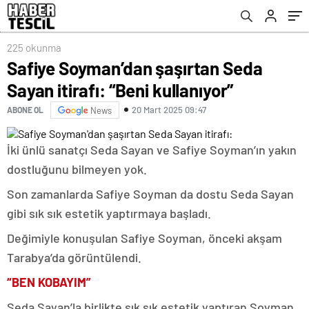
225 okunma
Safiye Soyman’dan şaşırtan Seda
Sayan itirafı: “Beni kullanıyor”
20 Mart 2025 09:47
ABONE OL
News
İki ünlü sanatçı Seda Sayan ve Safiye Soyman’ın yakın
dostluğunu bilmeyen yok.
Son zamanlarda Safiye Soyman da dostu Seda Sayan
gibi sık sık estetik yaptırmaya başladı.
Değimiyle konuşulan Safiye Soyman, önceki akşam
Tarabya’da görüntülendi.
“BEN KOBAYIM”
Seda Sayan’la birlikte sık sık estetik yaptıran Soyman,