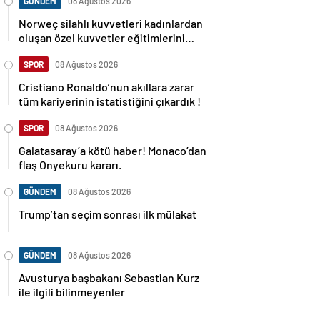
GÜNDEM
08 Ağustos 2026
Norweç silahlı kuvvetleri kadınlardan
oluşan özel kuvvetler eğitimlerini
başlattı.
SPOR
08 Ağustos 2026
Cristiano Ronaldo’nun akıllara zarar
tüm kariyerinin istatistiğini çıkardık !
SPOR
08 Ağustos 2026
Galatasaray’a kötü haber! Monaco’dan
flaş Onyekuru kararı.
GÜNDEM
08 Ağustos 2026
Trump’tan seçim sonrası ilk mülakat
GÜNDEM
08 Ağustos 2026
Avusturya başbakanı Sebastian Kurz
ile ilgili bilinmeyenler