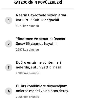
KATEGORİNİN POPÜLERLERİ
Nesrin Cavadzade sevenlerini
korkuttu! Koltuk değnekli
1
paylaşımı olay oldu
3270 kez okundu
Yönetmen ve senarist Osman
Sınav 69 yaşında hayatını
2
kaybetti
2397 kez okundu
Doğru emzirme yöntemleri
nelerdir, sütün yettiği nasıl
3
anlaşılır?
2366 kez okundu
Bu kış kombinlere doyacağınız
onlarca model ve onlarca detay.
4
2058 kez okundu