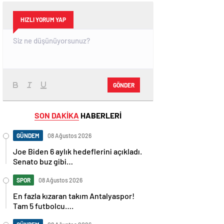
HIZLI YORUM YAP
GÖNDER
SON DAKİKA
HABERLERİ
GÜNDEM
08 Ağustos 2026
Joe Biden 6 aylık hedeflerini açıkladı.
Senato buz gibi…
SPOR
08 Ağustos 2026
En fazla kızaran takım Antalyaspor!
Tam 5 futbolcu….