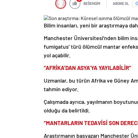
BEĞENDİM
ABONE OL
Bilim insanları, yeni bir araştırmaya dah
Manchester Üniversitesi’nden bilim insa
fumigatus’ türü ölümcül mantar enfeksi
yol açabilir.
“AFRİKA’DAN ASYA’YA YAYILABİLİR”
Uzmanlar, bu türün Afrika ve Güney Ame
tahmin ediyor.
Çalışmada ayrıca, yayılmanın boyutunun f
olduğu da belirtildi.
“MANTARLARIN TEDAVİSİ SON DEREC
Araştırmanın başyazarı Manchester Üni