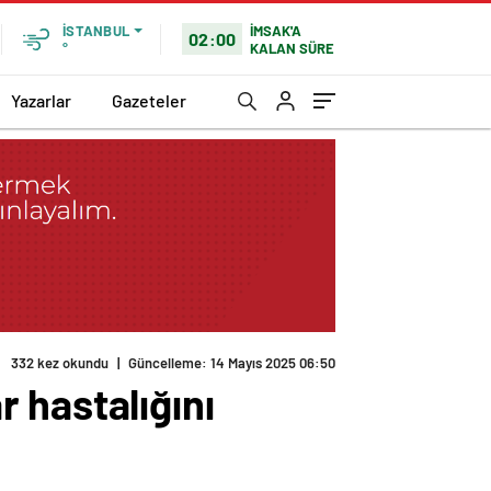
İMSAK'A
İSTANBUL
02:00
KALAN SÜRE
°
Yazarlar
Gazeteler
332 kez okundu
|
Güncelleme: 14 Mayıs 2025 06:50
 hastalığını