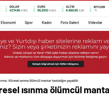
DOLAR
EURO
ALTIN
BITCOIN
47,7436
55,2510
6.660,55
%
0.18%
0.32%
2,59
Ekonomi
Spor
Kadın
Foto Galeri
Videolar
ırma: Küresel ısınma ölümcül mantar hastalığını yayabilir
esel ısınma ölümcül mantar