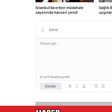
İstanbul’da erken müdahale
Sağlık 
sayesinde kanseri yendi
uygula
En az 10 karakter gerekli
Gönder