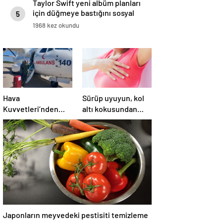
Taylor Swift yeni albüm planları
için düğmeye bastığını sosyal
5
medyadan duyurdu!
1968 kez okundu
Hava
Sürüp uyuyun, kol
Kuvvetleri’nden
altı kokusundan
Samsun’dan
kurtulun…
Ankara’ya acil organ
nakli
Japonların meyvedeki pestisiti temizleme