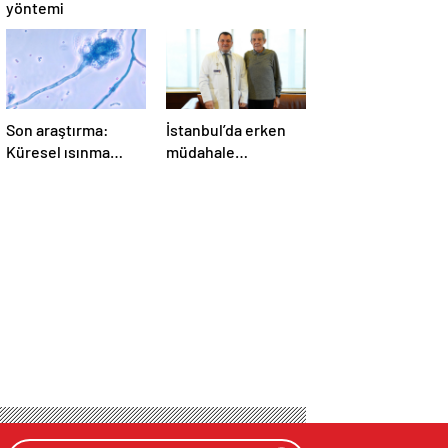
yöntemi
Son araştırma:
İstanbul’da erken
Küresel ısınma
müdahale
ölümcül mantar
sayesinde kanseri
hastalığını yayabilir
yendi